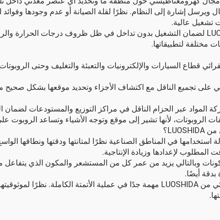
 مجال كهرومغناطيسي حول منطقة ما وتحديد أي عنصر معدني داخل تل
سل إشارة إلى النظام. نظرًا لقلة الصيانة أو عدم وجودها وفوائد اس
ت تشغيل عالية.
تم تصميم أجهزة استشعار القرب الاستقرائي من LUOSHIDA لضمان التشغيل بدون تداخل في ظل ظروف 
ات مختلفة لتطبيقاتها.
ائي قطاع السيارات والإلكترونيات والتعبئة والتغليف وحتى الروبوتا
على تجميع الناقل مع اكتشاف الأجزاء وتحديد موقعها بشكل صحيح مما ي
ركة المواد عبر الحزام الناقل في مراكز التوزيع والمستودعات لضمان ال
ت الروبوتات، لأنها تشير إلى موقع وتوجه الأشياء وتساعد الروبوت على 
LUOS؟
هزة الاستشعار الاستقرائية من LUOSHIDA بسهولة استخدامها في المناطق الصناعية نظرًا لمتانتها
 المطلوب لإعدادها وزيادة الإنتاجية.
بدقة أيضًا.
باختصار، يمكن القول إن أجهزة استشعار القرب الاستقرائي من LUOSHIDA مهمة جدًا في ع
ها.