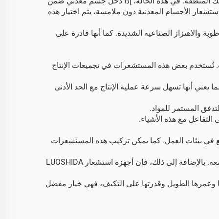
ك المنطقة. في هذه الحالة، إذا دخل جسم معدني ضمن
تشعار الأجسام المعدنية دون ملامسة، يتم اختيار هذه
درجات الحرارة والرطوبة والاهتزاز الصناعية الشديدة. كما أنها قادرة على
ت. تُستخدم بعض هذه المستشعرات في تجميعات الإنتاج
عني أنها تسهل سرعة عملية الإنتاج مع الحد الأدنى
تدفق المستمر للمواد.
التفاعل مع هذه الأشياء.
 ودقتها ونطاقها الواسع في بيئات العمل. كما يمكن تركيب هذه المستشعرات
إنها ليست من النوع الذي يتلامس، مما يقلل من تآكل المكونات وبالتالي يزيد من عمر كل من المستشعر والمكون الذي يتفاعل معه. بالإضافة إلى ذلك، فإن أجهزة استشعار LUOSHIDA
ملية الأتمتة الكاملة. نظرًا لموثوقيتها وعمرها الطويل وقدرتها على التكيف، فهي خيار مفضل