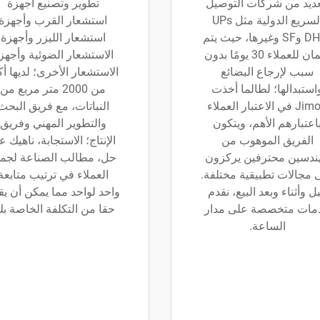
عديد من شركات التوصيل
تطوير وتصنيع أجهزة
السريع الدولية مثل UPs
استشعار القرب وأجهزة
وDHL وSF وغيرها، حيث يتم
استشعار الليزر وأجهزة
ضمان للعملاء 30 يومًا بدون
الاستشعار الضوئية وأجهز
سبب لإرجاع البضائع
الاستشعار الأخرى؛ لديها أك
استبدالها؛ لطالما أخذت
من 2000 متر مربع من
Jimou في الاعتبار العملاء
النباتات، مع فريق البحث
اعتبارهم الأهم، ويتكون
والتطوير المهني وفريق
الفريق الموهوب من
الإنتاج؛ الاستجابة، ناهيك 
ندسين محترفين يركزون
حل، مطالب الصناعة لجمي
 مجالات تطبيقية مختلفة.
العملاء في ترتيب متابعة
ل وأثناء وبعد البيع، نقدم
واحد لواحد مما يمكن أن يق
مات متخصصة على مدار
حقا من التكلفة الخاصة بك
الساعة.