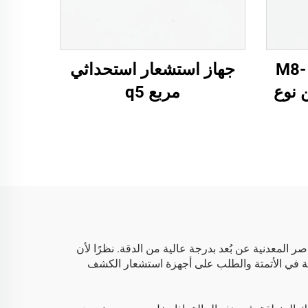
مستشعر حثي صغير M8-
جهاز استشعار استحداثي
ن نوع
مربع q5
المعدنية عن بُعد بدرجة عالية من الدقة. نظرًا لأن
 استشعار القرب الاستقرائي من LUOSHIDA استجابة للاتجاهات العالمية في الأتمتة والطلب على أجهزة استشعار الكشف