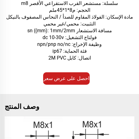
سلسلة: مستشعر القرب الاستقراعي الأقصر m8
الحجم: م8*1*45ملم
مادة الإسكان: الفولاذ المقاوم للصدأ / النحاس المصفوف بالنيكل
التثبيت: محمي/غير محمي
مسافة الاستشعار sn ((mm): 1mm/2mm
فولتاج التشغيل: dc 10-30v
وظيفة الإخراج: npn/pnp no/nc
فئة الحماية: ip67
اتصال: كابل 2M PVC
احصل على عرض سعر
وصف المنتج