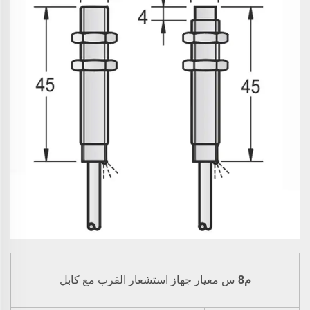
جهاز استشعار القرب
م8
س
معيار
مع كابل