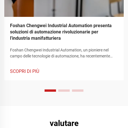
Foshan Chengwei Industrial Automation presenta
soluzioni di automazione rivoluzionarie per
l'industria manifatturiera
Foshan Chengwei Industrial Automation, un pioniere nel
campo delle tecnologie di automazione, ha recentemente
catturato l'attenzione del settore manifatturiero svelando un
portafoglio rivoluzionario di soluzioni di automazione che
SCOPRI DI PIÙ
ridefiniscono il panorama della produzione industriale.
Queste offerte innovative, meticolosamente realizzate per
soddisfare i requisiti complessi del settore manifatturiero,
rappresentano un significativo passo avanti nel
miglioramento dell'efficienza operativa, nella semplificazione
dei complessi processi di produzione e nel raggiungimento di
livelli di precisione e flessibilità senza pari.
valutare