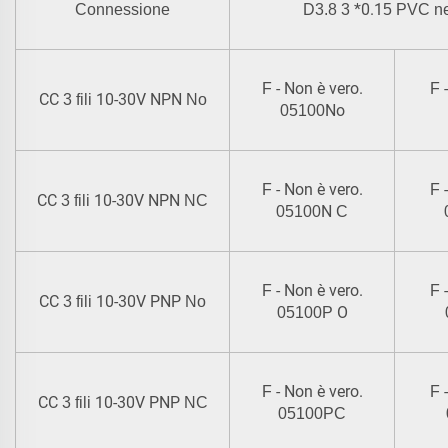
*0.1
Connessione
D3.8 3
5 PVC n
- Non è vero.
F
F
CC
10-30V NPN
3 fili
No
No
05100
- Non è vero.
F
F
CC
10-30V NPN
3 fili
NC
N
05100
C
- Non è vero.
F
F
CC
10-30V PNP
3 fili
No
O
05100P
- Non è vero.
F
F
CC
10-30V PNP
3 fili
NC
05100PC