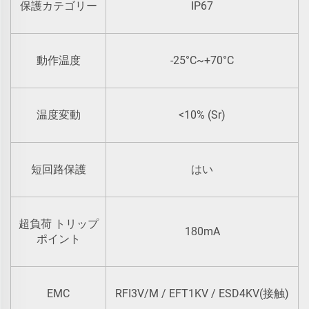
IP67
保護カテゴリー
-25°C~+70°C
動作温度
<10% (Sr)
温度変動
短回路保護
はい
超負荷 トリップ
1
0mA
8
ポイント
EMC
RFI3V/M / EFT1KV / ESD4KV(接触)