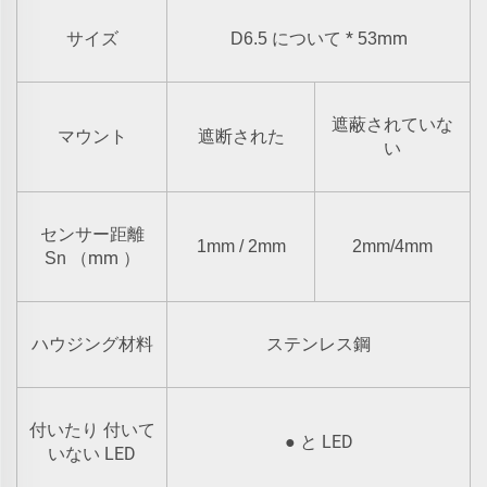
*
mm
サイズ
D6.5 について
53
遮蔽されていな
マウント
遮断された
い
センサー距離
1mm / 2mm
2mm/4mm
mm
Sn
（
）
ハウジング材料
ステンレス鋼
付いたり 付いて
LED
●
と
LED
いない