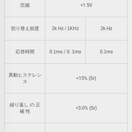
<1.5V
圧縮
Hz
Hz
切り替え頻度
2k
/ 1KHz
2k
0.
ms / 0.
ms
0.
ms
応答時間
1
1
1
異動ヒステレシ
<15% (Sr)
ス
繰り返し の 正
<
% (Sr)
3.0
確 性