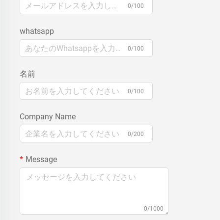
0/100
whatsapp
0/100
名前
0/100
Company Name
0/200
Message
0/1000