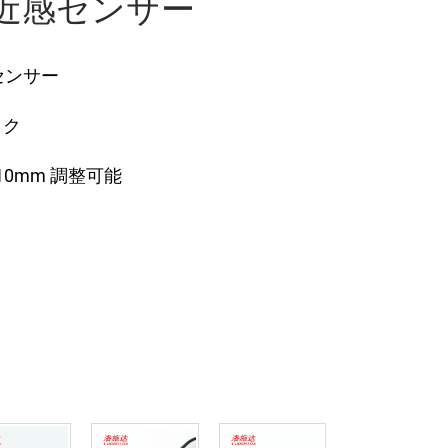
容量近感センサー
感センサー
ック
 10mm 調整可能