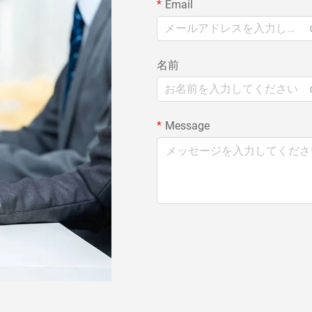
Email
名前
Message