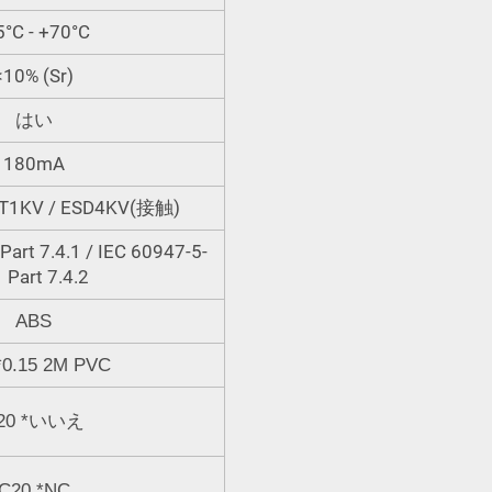
5°C - +70°C
<10% (Sr)
はい
180mA
FT1KV / ESD4KV(接触)
art 7.4.1 / IEC 60947-5-
Part 7.4.2
ABS
*0.15 2M PVC
20
*
いいえ
C20
*
NC