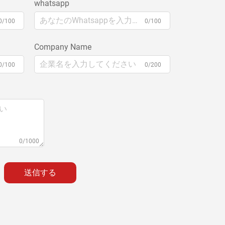
whatsapp
0/100
0/100
Company Name
0/100
0/200
0/1000
送信する