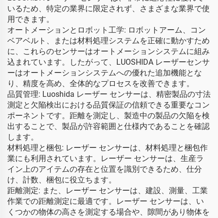
いるため、特定の業界に限定されず、さまざまな業界で使
用できます。
オートメーションとロボット工学: ロボットアーム、コン
ベアベルト、または材料処理システムを正確に動かすため
に、これらのセンサーはオートメーションシステムに組み
込まれています。したがって、LUOSHIDA レーザーセンサ
ーはオートメーションシステムへの優れた追加機能とな
り、精度を高め、全体的なプロセスを改善できます。
品質管理: Luoshida レーザー センサーは、精密製品の寸法
測定と欠陥検出における品質保証の信頼できる重要なコン
ポーネントです。距離を測定し、製造中の製品の欠陥を検
出することで、製品が許容範囲と仕様内であることを確認
します。
材料処理と梱包: レーザー センサーは、材料処理と梱包作
業にも利用されています。レーザー センサーは、生産ラ
イン上のアイテムの存在と位置を識別できるため、仕分
け、計数、梱包に役立ちます。
距離測定: また、レーザー センサーは、建設、測量、工業
作業での距離測定に最適です。レーザー センサーは、い
くつかの物体の高さを測定する場合や、隙間があり物体を