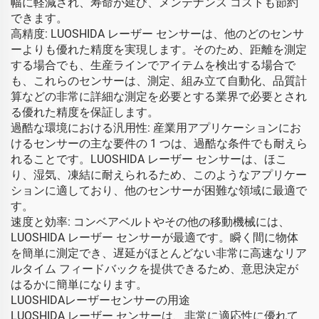
幅に軽減され、寿命が延び、メンテナンス コストも節約
できます。
高精度: LUOSHIDA レーザー センサーは、他のどのセンサ
ーよりも優れた精度を実現します。そのため、距離を測定
する場合でも、生産ラインでアイテムを検出する場合で
も、これらのセンサーは、測定、組み立て自動化、品質計
算などの非常に詳細な測定を必要とする業界で必要とされ
る優れた精度を保証します。
過酷な環境における汎用性: 産業用アプリケーションにお
けるセンサーの主な要件の 1 つは、過酷な条件でも耐えら
れることです。LUOSHIDA レーザー センサーは、ほこ
り、湿気、凍結に耐えられるため、このようなアプリケー
ションに適しており、他のセンサーが困難な領域に最適で
す。
速度と効率: コンベアベルトやその他の移動機械には、
LUOSHIDA レーザー センサーが最適です。瞬く間に物体
を簡単に測定でき、遅延がほとんどない非常に高速なリア
ルタイム フィードバックを提供できるため、意思決定が
はるかに簡単になります。
LUOSHIDAレーザーセンサーの用途
LUOSHIDA レーザー センサーは、非常に適応性に優れて