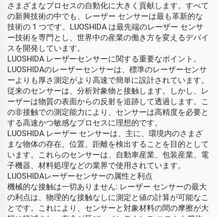
さまざまなプロセスの自動化に大きく貢献します。すべて
の新興技術の中でも、レーザー センサーは最も革新的な
技術の 1 つです。LUOSHIDA は最先端のレーザー センサ
ー技術を専門とし、世界中の産業の働き方を変えるデバイ
スを開発しています。
LUOSHIDA レーザーセンサーに関する重要なポイント。
LUOSHIDAのレーザーセンサーは、標準のレーザーセンサ
ーよりも厚さ測定がより高速で簡単に設計されています。
従来のセンサーは、分析対象物と接触します。しかし、レ
ーザーは物質の表面からの反射を追跡して透過します。こ
の非接触での測定能力により、センサーは高精度を必要と
する高速かつ敏感なプロセスに理想的です。
LUOSHIDA レーザー センサーは、主に、環境内のさまざ
まな物体の存在、位置、距離を検出することを目的として
います。これらのセンサーは、自動車産業、包装産業、電
子機器、材料処理などの業界で使用されています。
LUOSHIDAレーザーセンサーの属性と利点
機械的な接触は一切ありません: レーザー センサーの最大
の利点は、物理的な接触なしに測定と値の計算が可能なこ
とです。これにより、センサーと対象材料の間の摩擦が大