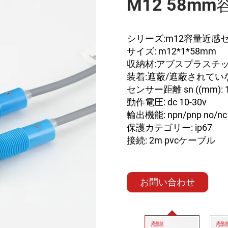
M12 58
シリーズ:m12容量近感
サイズ: m12*1*58mm
収納材:アブスプラスチ
装着:遮蔽/遮蔽されてい
センサー距離 sn ((mm):
動作電圧: dc 10-30v
輸出機能: npn/pnp no/nc
保護カテゴリー: ip67
接続: 2m pvcケーブル
お問い合わせ