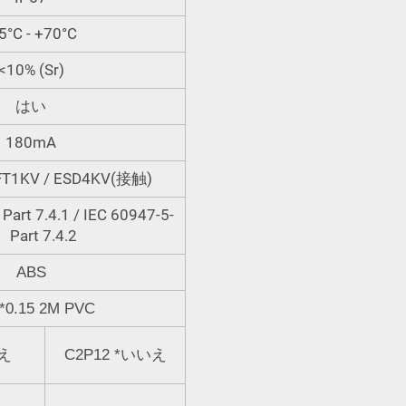
5°C - +70°C
<10% (Sr)
はい
180mA
EFT1KV / ESD4KV(接触)
art 7.4.1 / IEC 60947-5-
、Part 7.4.2
ABS
*0.15 2M PVC
え
C2P12
*
いいえ