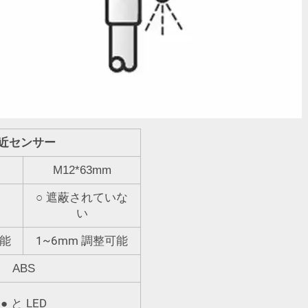
接近センサー
M12*63mm
○
遮蔽されていな
い
1~6mm
能
調整可能
ABS
LED
●
と