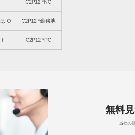
C
C2P12
*
NC
トは
O
C2P12
*
勤務地
ント
C2P12
*
PC
無料見
当社の