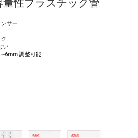
mm容量性プラスチック管
センサー
ック
ない
 1~6mm 調整可能