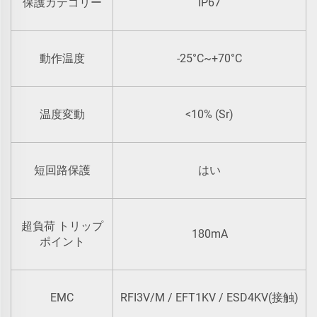
IP67
保護カテゴリー
-25°C~+70°C
動作温度
<10% (Sr)
温度変動
短回路保護
はい
超負荷 トリップ
1
0mA
8
ポイント
EMC
RFI3V/M / EFT1KV / ESD4KV(接触)