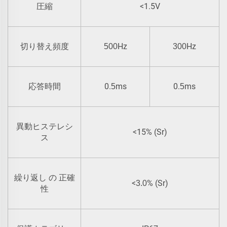
<1.5V
圧縮
Hz
Hz
切り替え頻度
500
300
0.
ms
0.
ms
応答時間
5
5
異動ヒステレシ
<15% (Sr)
ス
繰り返し の 正確
<
% (Sr)
3.0
性