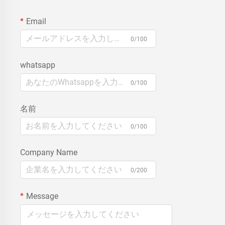
Email
0/100
whatsapp
0/100
名前
0/100
Company Name
0/200
Message