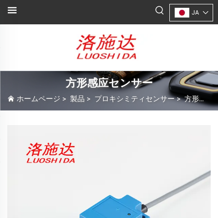
JA
方形感应センサー
ホームページ
>
製品
>
プロキシミティセンサー
>
方形感应センサー