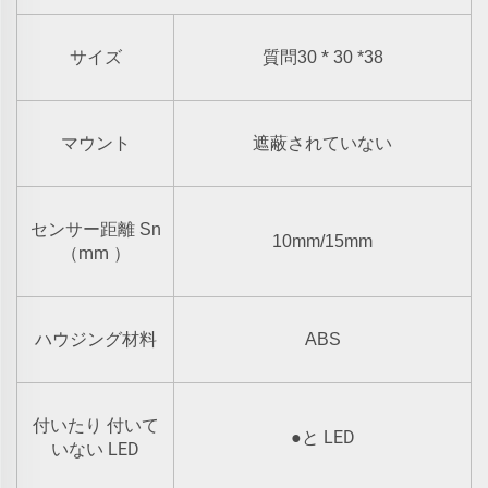
*
サイズ
質問30
30 *38
マウント
遮蔽されていない
センサー距離 Sn
10mm/15mm
mm
（
）
ハウジング材料
ABS
付いたり 付いて
LED
●
と
LED
いない