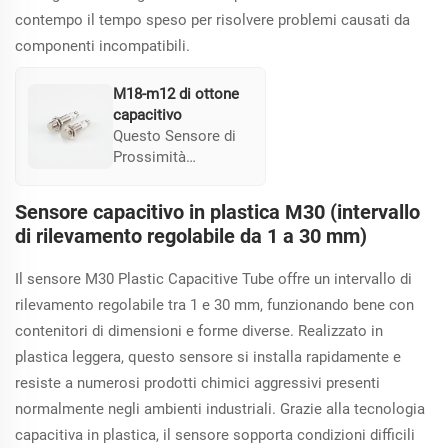
ambienti
contempo il tempo speso per risolvere problemi causati da
diversificati.
componenti incompatibili.
M18-m12 di ottone
capacitivo
Questo Sensore di
Prossimità
Capacitivo DC M18
è dotato di un
Sensore capacitivo in plastica M30 (intervallo
connettore M12 e di
di rilevamento regolabile da 1 a 30 mm)
una distanza di
rilevamento
Il sensore M30 Plastic Capacitive Tube offre un intervallo di
regolabile fino a
15mm. Costruito in
rilevamento regolabile tra 1 e 30 mm, funzionando bene con
ottone nickel-
contenitori di dimensioni e forme diverse. Realizzato in
placcato, dispone di
plastica leggera, questo sensore si installa rapidamente e
opzioni di
resiste a numerosi prodotti chimici aggressivi presenti
montaggio
normalmente negli ambienti industriali. Grazie alla tecnologia
schermate e
funziona all'interno
capacitiva in plastica, il sensore sopporta condizioni difficili