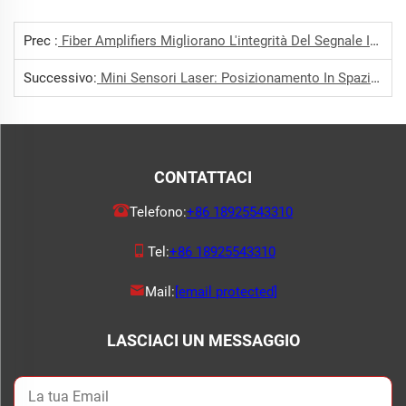
Prec :
Fiber Amplifiers Migliorano L'integrità Del Segnale In Ambienti Rumorosi
Successivo:
Mini Sensori Laser: Posizionamento In Spazi Ristretti Perfezionato
CONTATTACI
Telefono:
+86 18925543310
Tel:
+86 18925543310
Mail:
[email protected]
LASCIACI UN MESSAGGIO