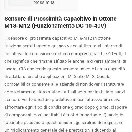
prossimità
capacitivo CA M18 è
fornito con un cavo
Sensore di Prossimità Capacitivo in Ottone
e offre un intervallo
M18-M12 (Funzionamento DC 10-40V)
di rilevamento
variabile tra 1 e 15
Il sensore di prossimità capacitivo M18-M12 in ottone
mm. Realizzato in
ottone, può essere
funziona perfettamente quando viene utilizzato all'interno di
montato come
un intervallo di tensione continua compreso tra 10 e 40 volt, il
schermato o non
che significa che rimane affidabile anche in diversi ambienti di
schermato,
lavoro. Ciò che rende questo sensore unico è la sua capacità
garantendo
di adattarsi sia alle applicazioni M18 che M12. Questa
adattabilità in diversi
settori industriali.
compatibilità consente alle aziende di non dover ristrutturare
Funziona in un
completamente i loro sistemi attuali solo per installare nuovi
intervallo di
sensori. Per le strutture produttive in cui l'attrezzatura deve
temperatura
affrontare ogni tipo di condizione giorno dopo giorno, disporre
compreso tra -25 °C
e +70 °C,
di componenti così adattabili è molto importante. Quando le
assicurando un
fabbriche passano a questi sensori, generalmente registrano
utilizzo affidabile in
un miglioramento generale delle prestazioni riducendo al