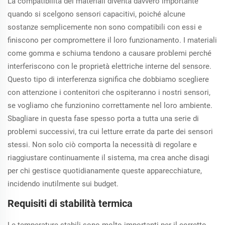
La compatibilità dei materiali diventa davvero importante
resistendo
quando si scelgono sensori capacitivi, poiché alcune
all'esposizione a
sostanze semplicemente non sono compatibili con essi e
sostanze chimiche
senza
finiscono per compromettere il loro funzionamento. I materiali
compromettere le
come gomma e schiuma tendono a causare problemi perché
prestazioni.
interferiscono con le proprietà elettriche interne del sensore.
Supporta sia
Questo tipo di interferenza significa che dobbiamo scegliere
l'installazione
con attenzione i contenitori che ospiteranno i nostri sensori,
schermata che non
schermata,
se vogliamo che funzionino correttamente nel loro ambiente.
soddisfacendo vari
Sbagliare in questa fase spesso porta a tutta una serie di
requisiti industriali.
problemi successivi, tra cui letture errate da parte dei sensori
stessi. Non solo ciò comporta la necessità di regolare e
riaggiustare continuamente il sistema, ma crea anche disagi
per chi gestisce quotidianamente queste apparecchiature,
incidendo inutilmente sui budget.
Requisiti di stabilità termica