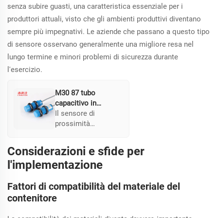
di una gamma DC
senza subire guasti, una caratteristica essenziale per i
compresa tra 10-
produttori attuali, visto che gli ambienti produttivi diventano
40V, adatto a
sempre più impegnativi. Le aziende che passano a questo tipo
condizioni e
applicazioni
di sensore osservano generalmente una migliore resa nel
esigenti.
lungo termine e minori problemi di sicurezza durante
l'esercizio.
M30 87 tubo
capacitivo in
plastica con cavo
Il sensore di
prossimità
capacitivo DC M30
presenta un
Considerazioni e sfide per
involucro in plastica
l'implementazione
che offre un
intervallo regolabile
Fattori di compatibilità del materiale del
fino a 30 mm. Il suo
design lo rende
contenitore
leggero e facile da
installare,