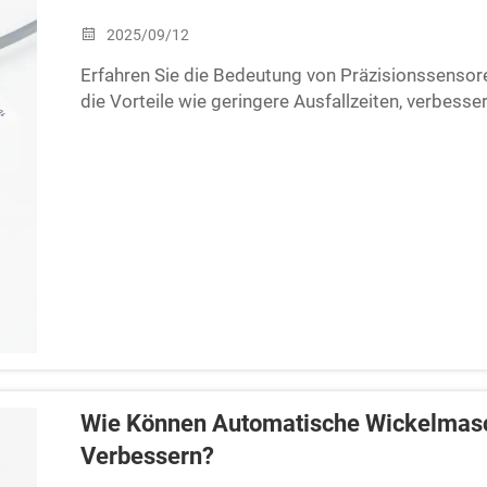
2025/09/12
Erfahren Sie die Bedeutung von Präzisionssensor
die Vorteile wie geringere Ausfallzeiten, verbess
Bearbeitung, die die Produkte der FSCW-Sensorik i
ausgerichtet auf die Luft- und Raumfahrt, Automob
gesteigerte Effizienz und Qualitätskontrolle erfor
Wie Können Automatische Wickelmasch
Verbessern?