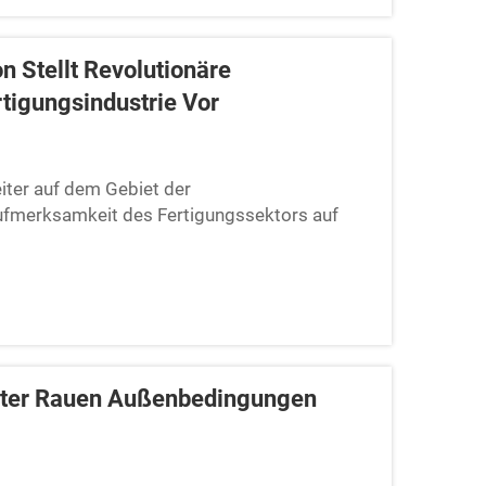
n Stellt Revolutionäre
tigungsindustrie Vor
iter auf dem Gebiet der
Aufmerksamkeit des Fertigungssektors auf
olio an Automatisierungslösungen vorstellte,
u definiert. Diese innovativen Angebote, die
rtigungsindustrie zugeschnitten sind, stellen
g der Betriebseffizienz, der Rationalisierung
n beispielloser Präzisions- und
nter Rauen Außenbedingungen