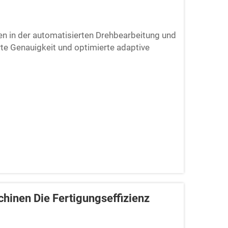
en in der automatisierten Drehbearbeitung und
erte Genauigkeit und optimierte adaptive
n die Industrie bringen. Hauptsächlich
ilindustrie und Medizintechnik, die eine
dern.
inen Die Fertigungseffizienz