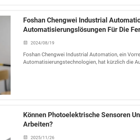
Foshan Chengwei Industrial Automatio
Automatisierungslösungen Für Die Fer
2024/08/19
Foshan Chengwei Industrial Automation, ein Vorre
Automatisierungstechnologien, hat kürzlich die 
sich gezogen, indem es ein bahnbrechendes Portf
das die Landschaft der industriellen Produktion ne
sorgfältig auf die komplexen Anforderungen der Fe
einen bedeutenden Fortschritt bei der Verbesserun
komplexer Produktionsprozesse und dem Erreiche
Flexibilitätsniveaus dar.
Können Photoelektrische Sensoren U
Arbeiten?
2025/11/26