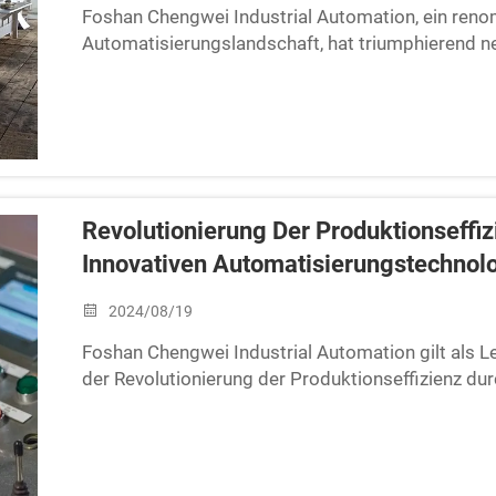
Foshan Chengwei Industrial Automation, ein reno
Automatisierungslandschaft, hat triumphierend n
gesetzt und das Gesicht der modernen Fertigung 
Automatisierungslösungen des Unternehmens habe
nutzen die Leistungsfähigkeit fortschrittlicher R
nahtloser IoT-Integration. Durch die Automatisie
Präzision und Flexibilität ermöglicht Foshan Chen
Abfall zu minimieren und die Ausgabequalität zu 
Revolutionierung Der Produktionseffiz
Innovativen Automatisierungstechnol
2024/08/19
Foshan Chengwei Industrial Automation gilt als Le
der Revolutionierung der Produktionseffizienz du
Automatisierungstechnologien. In einer Ära, in de
zunehmend durch Agilität, Präzision und Nachhalti
als Pionier erwiesen und das Gefüge industrieller 