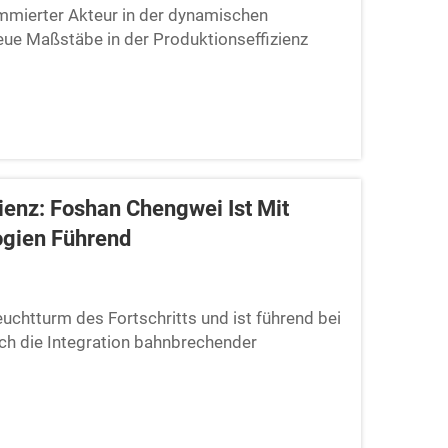
mmierter Akteur in der dynamischen
eue Maßstäbe in der Produktionseffizienz
neu gestaltet. Die bahnbrechenden
n Produktionslinien revolutioniert und
obotik, KI-gesteuerter Optimierung und
rung komplexer Aufgaben mit beispielloser
gwei seinen Kunden, Abläufe zu rationalisieren,
verbessern.
ienz: Foshan Chengwei Ist Mit
ogien Führend
uchtturm des Fortschritts und ist führend bei
rch die Integration bahnbrechender
r die Wettbewerbsfähigkeit der Fertigung
gkeit definiert wird, hat sich Foshan Chengwei
Prozesse neu definiert.