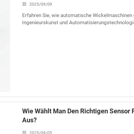
2025/09/09
Erfahren Sie, wie automatische Wickelmaschinen d
Ingenieurskunst und Automatisierungstechnologie
Leitfaden untersucht Vorteile wie erhöhte Produk
minimierter Materialabfall und verbesserte Flexibi
Lernen Sie, wie die fortschrittlichen Lösungen v
optimieren und Ihnen in verschiedenen Branchen 
Wie Wählt Man Den Richtigen Sensor 
Aus?
2025/09/05