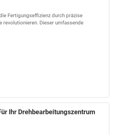
ie Fertigungseffizienz durch präzise
 revolutionieren. Dieser umfassende
tiongeschwindigkeit, reduzierte Arbeitskosten,
lität für die Sensorwicklungsherstellung.
on FSCW Sensor Ihre Fertigungsprozesse
Wettbewerbsvorteile verschaffen.
Für Ihr Drehbearbeitungszentrum