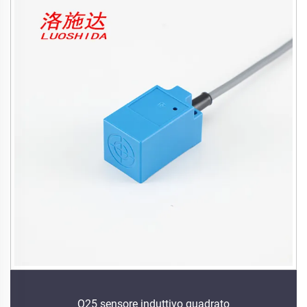
Q25 sensore induttivo quadrato