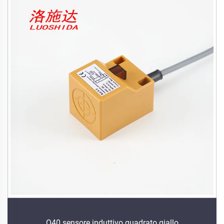
Q40 sensore induttivo quadrato giallo