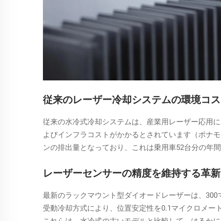
従来のレーザー冷却システムの環境コス
従来の水冷式冷却システムは、産業用レーザー応用にお
よびインフラコストがかかるとされています（ポナモン
ンの排出量となっており、これは乗用車52台分の年
レーザーセンサーの精度を維持する革新
最新のラックマウント型ダイオードレーザーは、30
受動冷却方式により、位置安定性を0.1マイクロメ
これらは、水冷式の古いモデルと比較して、はるかに