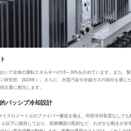
ト
いて全体の運転エネルギーの15～30%を占めています。また、製
研究所、2023年）。さらに、水質汚染や冷媒ガスの排出を通じた
間排出量に相当します。
的パッシブ冷却設計
0マイクロメートルのファイバー搬送を備え、外部冷却装置なしで
ートル以下に維持しており、医療機器の彫刻など、わずかな動きが非
少ない電力消費で動作します。実際の運用テストでは、これらの従