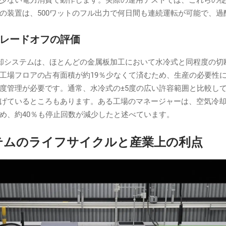
の装置は、500ワットのフル出力で何日間も連続運転が可能で、過
レードオフの評価
気冷却システムは、ほとんどの金属板加工において水冷式と同程度の
工場フロアの占有面積が約19％少なくて済むため、生産の必要性
管理が必要です。通常、水冷式の±5度の広い許容範囲と比較して、
げているところもあります。ある工場のマネージャーは、空気冷
め、約40％も停止回数が減少したと述べています。
テムのライフサイクルと産業上の利点