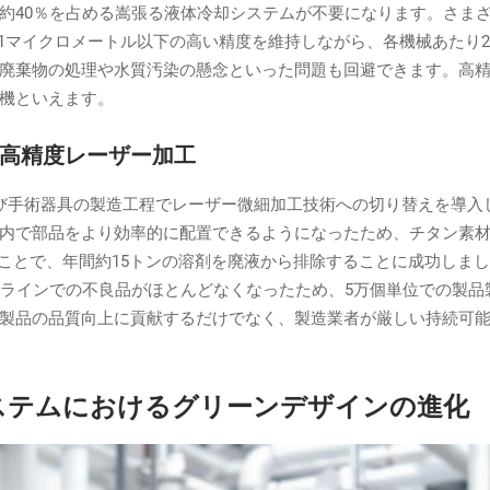
約40％を占める嵩張る液体冷却システムが不要になります。さま
1マイクロメートル以下の高い精度を維持しながら、各機械あたり2
廃棄物の処理や水質汚染の懸念といった問題も回避できます。高
機といえます。
高精度レーザー加工
び手術器具の製造工程でレーザー微細加工技術への切り替えを導入
内で部品をより効率的に配置できるようになったため、チタン素材
たことで、年間約15トンの溶剤を廃液から排除することに成功しま
産ラインでの不良品がほとんどなくなったため、5万個単位での製品
製品の品質向上に貢献するだけでなく、製造業者が厳しい持続可
ステムにおけるグリーンデザインの進化