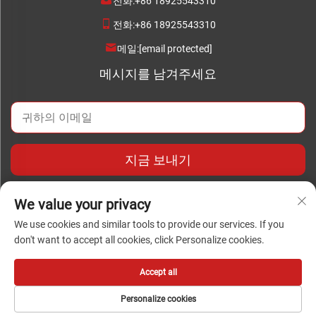
전화:
+86 18925543310
전화:
+86 18925543310
메일:
[email protected]
메시지를 남겨주세요
지금 보내기
We value your privacy
We use cookies and similar tools to provide our services. If you
don't want to accept all cookies, click Personalize cookies.
저작권 © 2024 Foshan Chengwei Industrial Automation Co.,
Ltd. 모든 권리 보유
Accept all
Personalize cookies