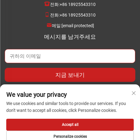
전화:
+86 18925543310
전화:
+86 18925543310
메일:
[email protected]
메시지를 남겨주세요
지금 보내기
We value your privacy
We use cookies and similar tools to provide our services. If you
don't want to accept all cookies, click Personalize cookies.
저작권 © 2024 Foshan Chengwei Industrial Automation Co.,
Ltd. 모든 권리 보유
Accept all
Personalize cookies