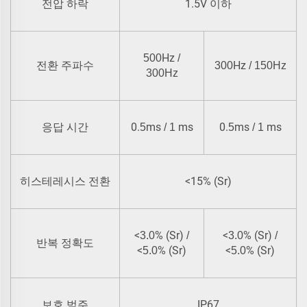
1.5V 이하
전압 하락
Hz
500
/
Hz
전환 주파수
300
/ 150Hz
300Hz
0.
ms
ms
0.
ms
ms
응답 시간
5
/ 1
5
/ 1
<15% (Sr)
히스테레시스 전환
<
% (Sr)
<
% (Sr)
3.0
/
3.0
/
반복 정확도
<
% (Sr)
<
% (Sr)
5.0
5.0
IP67
보호 범주