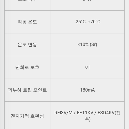
-25°C- +70°C
작동 온도
<10% (Sr)
온도 변동
단회로 보호
예
과부하 트립 포인트
1
0mA
8
RFI3V/M / EFT1KV / ESD4KV(접
전자기적 호환성
촉)