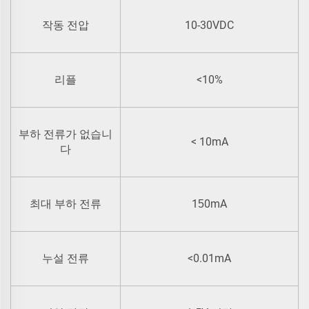
10-30VDC
작동 전압
<10%
리플
부하 전류가 없습니
< 10mA
다
1
0mA
최대 부하 전류
5
<0.01mA
누설 전류