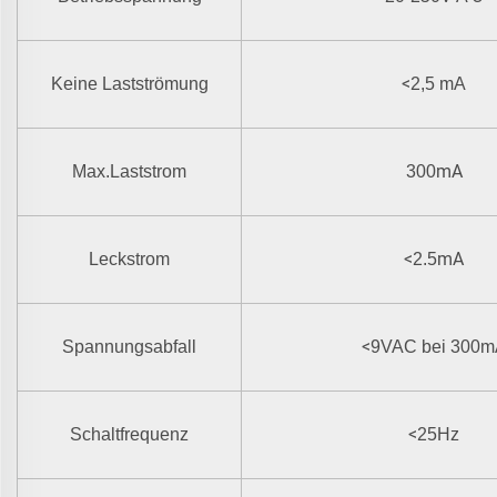
<
Keine Lastströmung
2,5 mA
mA
Max.Laststrom
300
<
mA
Leckstrom
2.5
<
Spannungsabfall
9VAC bei 300m
<
Schaltfrequenz
25Hz