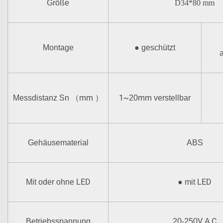
Größe
D34*80 mm
Montage
●
geschützt
mm
1~
mm
Messdistanz Sn
（
）
20
verstellbar
Gehäusematerial
ABS
LED
LED
Mit oder ohne
●
mit
V
C
Betriebsspannung
20-250
A