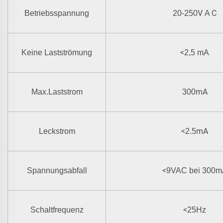
V
C
Betriebsspannung
20-250
A
<
Keine Lastströmung
2,5 mA
mA
Max.Laststrom
300
<
mA
Leckstrom
2.5
<
Spannungsabfall
9VAC bei 300m
<
Schaltfrequenz
25Hz