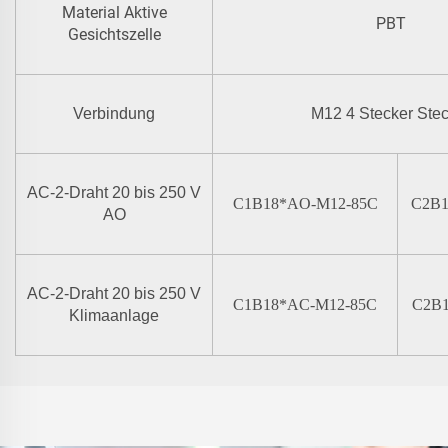
Material Aktive
PBT
Gesichtszelle
Verbindung
M12 4 Stecker Ste
AC-2-Draht
20 bis 250 V
C1B18*AO-M12-85C
C2B1
AO
AC-2-Draht
20 bis 250 V
C1B18*AC-M12-85C
C2B1
Klimaanlage