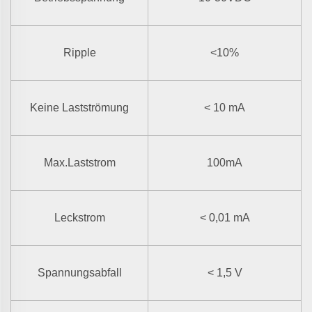
Ripple
<10%
Keine Lastströmung
< 10 mA
Max.Laststrom
100mA
Leckstrom
< 0,01 mA
Spannungsabfall
< 1,5 V