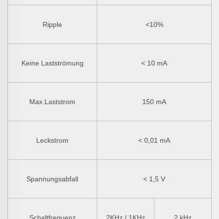
Ripple
<10%
Keine Lastströmung
< 10 mA
Max.Laststrom
150 mA
Leckstrom
< 0,01 mA
Spannungsabfall
< 1,5 V
Schaltfrequenz
2KHz / 1KHz
2 kHz