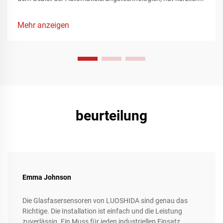
die Aufmerksamkeit des Fertigungssektors auf sich gezogen,
indem es ein bahnbrechendes Portfolio an
Mehr anzeigen
Automatisierungslösungen vorstellte, das die Landschaft der
industriellen Produktion neu definiert. Diese innovativen
Angebote, die sorgfältig auf die komplexen Anforderungen
der Fertigungsindustrie zugeschnitten sind, stellen einen
bedeutenden Fortschritt bei der Verbesserung der
Betriebseffizienz, der Rationalisierung komplexer
Produktionsprozesse und dem Erreichen beispielloser
Präzisions- und Flexibilitätsniveaus dar.
beurteilung
Emma Johnson
Die Glasfasersensoren von LUOSHIDA sind genau das
Richtige. Die Installation ist einfach und die Leistung
zuverlässig. Ein Muss für jeden industriellen Einsatz.