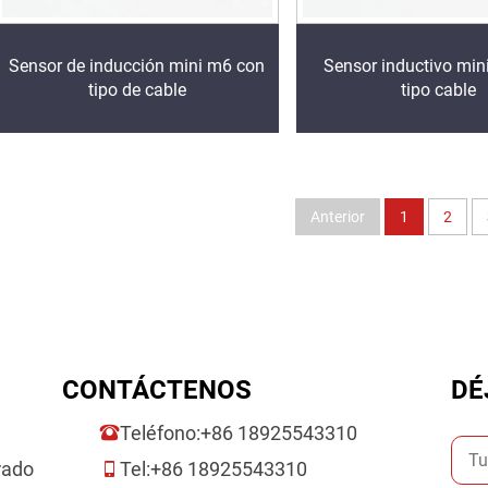
Sensor de inducción mini m6 con
Sensor inductivo min
tipo de cable
tipo cable
Anterior
1
2
CONTÁCTENOS
DÉ
Teléfono:
+86 18925543310
rado
Tel:
+86 18925543310