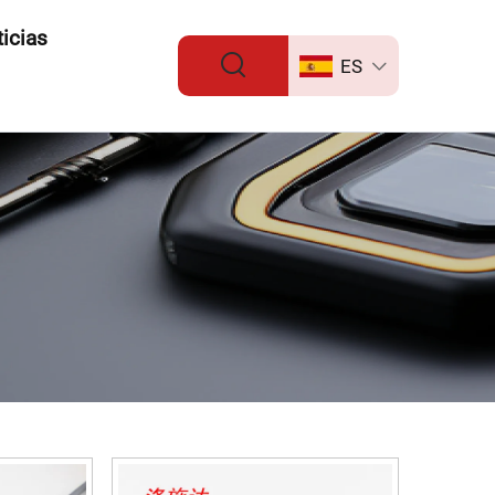
icias
ES