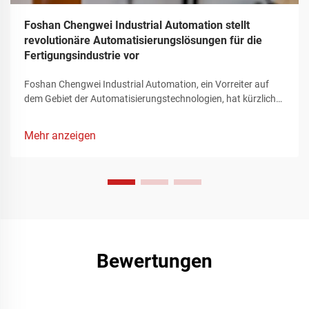
Foshan Chengwei Industrial Automation stellt
revolutionäre Automatisierungslösungen für die
Fertigungsindustrie vor
Foshan Chengwei Industrial Automation, ein Vorreiter auf
dem Gebiet der Automatisierungstechnologien, hat kürzlich
die Aufmerksamkeit des Fertigungssektors auf sich gezogen,
indem es ein bahnbrechendes Portfolio an
Mehr anzeigen
Automatisierungslösungen vorstellte, das die Landschaft der
industriellen Produktion neu definiert. Diese innovativen
Angebote, die sorgfältig auf die komplexen Anforderungen
der Fertigungsindustrie zugeschnitten sind, stellen einen
bedeutenden Fortschritt bei der Verbesserung der
Betriebseffizienz, der Rationalisierung komplexer
Produktionsprozesse und dem Erreichen beispielloser
Präzisions- und Flexibilitätsniveaus dar.
Bewertungen