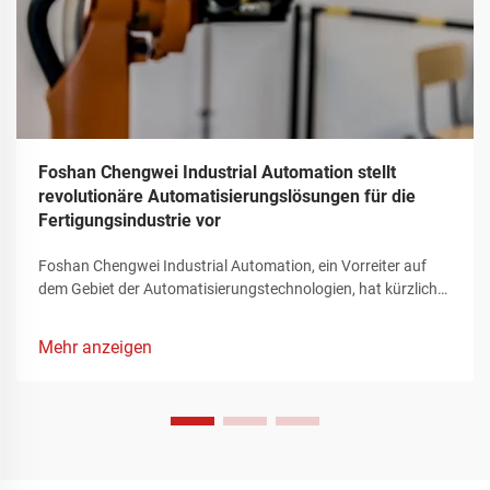
Foshan Chengwei Industrial Automation stellt
revolutionäre Automatisierungslösungen für die
Fertigungsindustrie vor
Foshan Chengwei Industrial Automation, ein Vorreiter auf
dem Gebiet der Automatisierungstechnologien, hat kürzlich
die Aufmerksamkeit des Fertigungssektors auf sich gezogen,
indem es ein bahnbrechendes Portfolio an
Mehr anzeigen
Automatisierungslösungen vorstellte, das die Landschaft der
industriellen Produktion neu definiert. Diese innovativen
Angebote, die sorgfältig auf die komplexen Anforderungen
der Fertigungsindustrie zugeschnitten sind, stellen einen
bedeutenden Fortschritt bei der Verbesserung der
Betriebseffizienz, der Rationalisierung komplexer