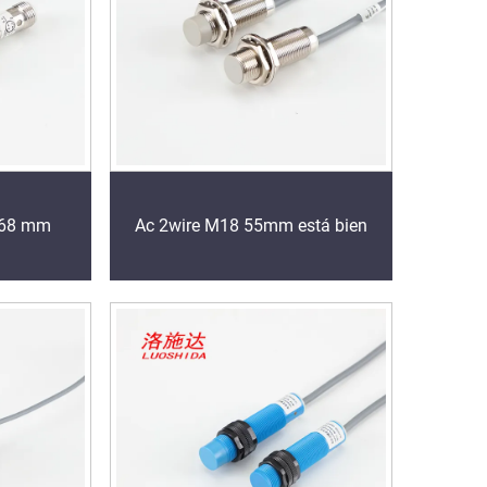
 68 mm
Ac 2wire M18 55mm está bien