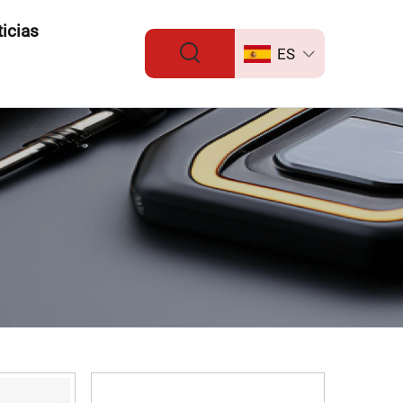
icias
ES