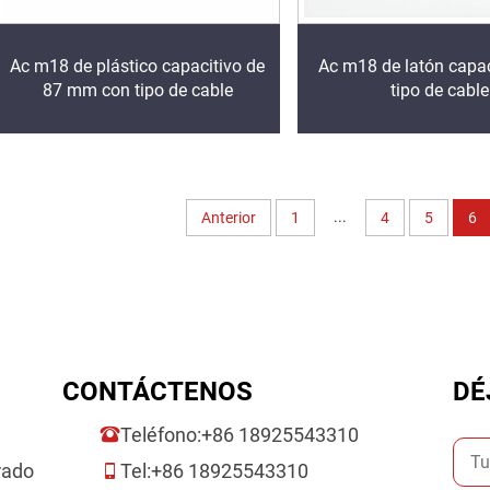
Ac m18 de plástico capacitivo de
Ac m18 de latón capac
87 mm con tipo de cable
tipo de cable
...
Anterior
1
4
5
6
CONTÁCTENOS
DÉ
Teléfono:
+86 18925543310
rado
Tel:
+86 18925543310