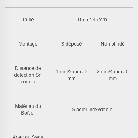
*
mm
Taille
D6.5
45
Montage
S
déposé
Non blindé
Distance de
1 mm/2 mm / 3
2 mm/4 mm / 6
détection Sn
mm
mm
mm
（
）
Matériau du
S
acier inoxydable
Boîtier
Avec ou Sans