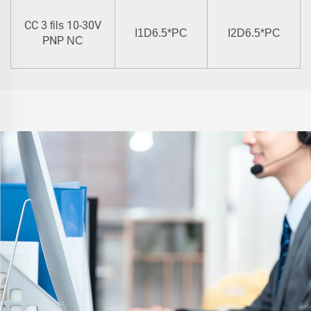
CC
10-30V
3 fils
I1D6.5*PC
I2D6.5*PC
PNP
NC