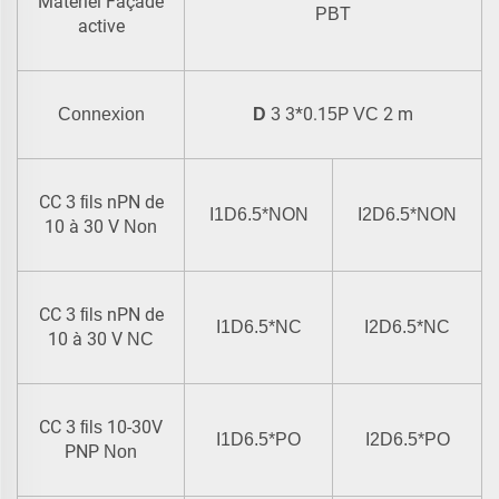
Matériel Façade
PBT
active
3*0.1
P
2 m
Connexion
D
3
5
VC
CC
nPN de
3 fils
I1D6.5*NON
I2D6.5*NON
10 à 30 V
Non
CC
nPN de
3 fils
I1D6.5*NC
I2D6.5*NC
10 à 30 V
NC
CC
10-30V
3 fils
I1D6.5*PO
I2D6.5*PO
PNP
Non