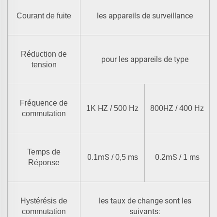
les appareils de surveillance
Courant de fuite
Réduction de
pour les appareils de type
tension
Fréquence de
HZ
HZ
1K
/ 500 Hz
800
/ 400 Hz
commutation
Temps de
0.
mS
0.
mS
1
/ 0,5 ms
2
/ 1 ms
Réponse
les taux de change sont les
Hystérésis de
suivants:
commutation