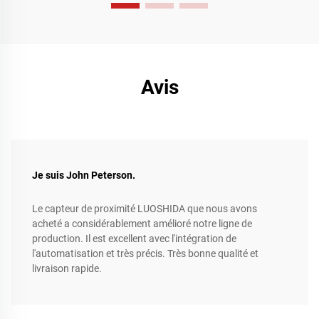
représentent un bond en avant significatif dans l'amélioration
de l'efficacité opérationnelle, la rationalisation des processus
de production complexes et l'atteinte de niveaux de précision
et de flexibilité inégalés.
Avis
Je suis John Peterson.
Le capteur de proximité LUOSHIDA que nous avons
acheté a considérablement amélioré notre ligne de
production. Il est excellent avec l'intégration de
l'automatisation et très précis. Très bonne qualité et
livraison rapide.