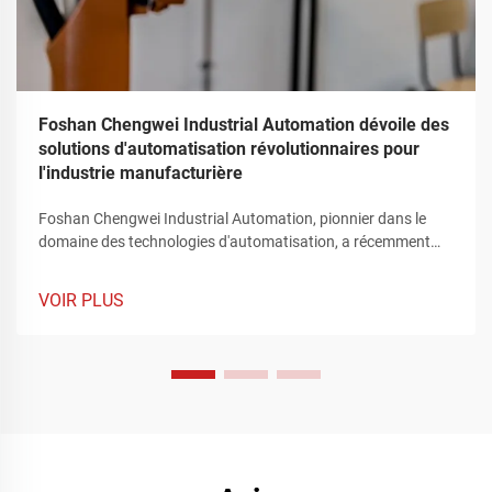
Foshan Chengwei Industrial Automation dévoile des
solutions d'automatisation révolutionnaires pour
l'industrie manufacturière
Foshan Chengwei Industrial Automation, pionnier dans le
domaine des technologies d'automatisation, a récemment
captivé l'attention du secteur manufacturier en dévoilant une
gamme révolutionnaire de solutions d'automatisation qui
VOIR PLUS
redéfinissent le paysage de la production industrielle. Ces
offres innovantes, soigneusement conçues pour répondre
aux exigences complexes de l'industrie manufacturière,
représentent un bond en avant significatif dans l'amélioration
de l'efficacité opérationnelle, la rationalisation des processus
de production complexes et l'atteinte de niveaux de précision
et de flexibilité inégalés.