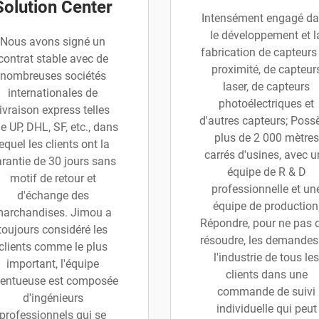
Solution Center
Intensément engagé d
le développement et l
Nous avons signé un
fabrication de capteurs
contrat stable avec de
proximité, de capteur
nombreuses sociétés
laser, de capteurs
internationales de
photoélectriques et
livraison express telles
d'autres capteurs; Poss
e UP, DHL, SF, etc., dans
plus de 2 000 mètres
lequel les clients ont la
carrés d'usines, avec u
rantie de 30 jours sans
équipe de R & D
motif de retour et
professionnelle et un
d'échange des
équipe de production
archandises. Jimou a
Répondre, pour ne pas d
toujours considéré les
résoudre, les demandes
clients comme le plus
l'industrie de tous les
important, l'équipe
clients dans une
lentueuse est composée
commande de suivi
d'ingénieurs
individuelle qui peut
professionnels qui se