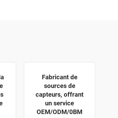
la
Fabricant de
e
sources de
is
capteurs, offrant
e
un service
OEM/ODM/0BM