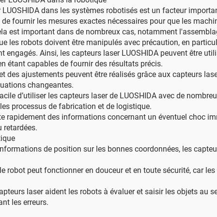
ser LUOSHIDA dans les systèmes robotisés est un facteur importan
es de fournir les mesures exactes nécessaires pour que les machi
 Cela est important dans de nombreux cas, notamment l'assemblage
que les robots doivent être manipulés avec précaution, en parti
t engagés. Ainsi, les capteurs laser LUOSHIDA peuvent être util
n étant capables de fournir des résultats précis.
 et des ajustements peuvent être réalisés grâce aux capteurs la
tuations changeantes.
 facile d’utiliser les capteurs laser de LUOSHIDA avec de nombreu
les processus de fabrication et de logistique.
ecte rapidement des informations concernant un éventuel choc im
u retardées.
tique
informations de position sur les bonnes coordonnées, les capte
 le robot peut fonctionner en douceur et en toute sécurité, car l
apteurs laser aident les robots à évaluer et saisir les objets a
nt les erreurs.