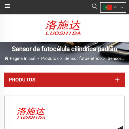
PT
Sensor de fotocélula cilíndrica padrão
Página Inicial
>
Produtos
>
Sensor fotoelétrico
>
Sensor de fotocélula cilíndrica padrão
PRODUTOS