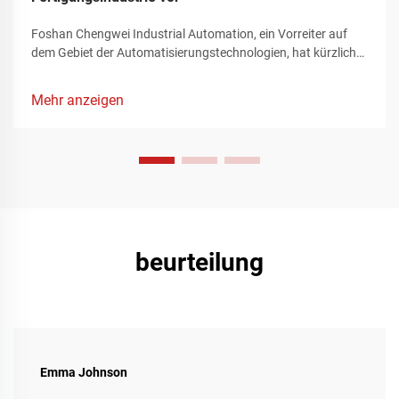
Foshan Chengwei Industrial Automation, ein Vorreiter auf
dem Gebiet der Automatisierungstechnologien, hat kürzlich
die Aufmerksamkeit des Fertigungssektors auf sich gezogen,
indem es ein bahnbrechendes Portfolio an
Mehr anzeigen
Automatisierungslösungen vorstellte, das die Landschaft der
industriellen Produktion neu definiert. Diese innovativen
Angebote, die sorgfältig auf die komplexen Anforderungen
der Fertigungsindustrie zugeschnitten sind, stellen einen
bedeutenden Fortschritt bei der Verbesserung der
Betriebseffizienz, der Rationalisierung komplexer
Produktionsprozesse und dem Erreichen beispielloser
Präzisions- und Flexibilitätsniveaus dar.
beurteilung
Emma Johnson