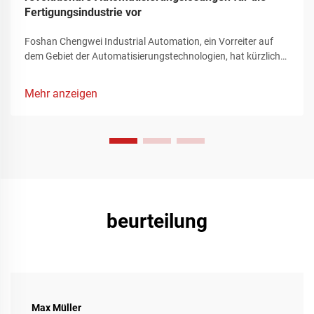
Fertigungsindustrie vor
Foshan Chengwei Industrial Automation, ein Vorreiter auf
dem Gebiet der Automatisierungstechnologien, hat kürzlich
die Aufmerksamkeit des Fertigungssektors auf sich gezogen,
indem es ein bahnbrechendes Portfolio an
Mehr anzeigen
Automatisierungslösungen vorstellte, das die Landschaft der
industriellen Produktion neu definiert. Diese innovativen
Angebote, die sorgfältig auf die komplexen Anforderungen
der Fertigungsindustrie zugeschnitten sind, stellen einen
bedeutenden Fortschritt bei der Verbesserung der
Betriebseffizienz, der Rationalisierung komplexer
Produktionsprozesse und dem Erreichen beispielloser
Präzisions- und Flexibilitätsniveaus dar.
beurteilung
Max Müller