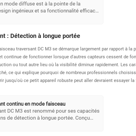
n mode diffuse est à la pointe de la
ign ingénieux et sa fonctionnalité efficace.
s nécessitant des mesures haute-précision
 rend inestimable pour les industries axées
nt : Détection à longue portée
 faisceau traversant DC M3 se démarque largement par rapport à la p
continue de fonctionner lorsque d'autres capteurs cessent de fonct
uction ou tout autre lieu où la visibilité diminue rapidement. Les 
rché, ce qui explique pourquoi de nombreux professionnels choisisse
r jusqu'où ce petit appareil robuste peut aller devraient essayer l
ant continu en mode faisceau
rsant DC M3 est renommé pour ses capacités
ons de détection à longue portée. Conçu
ances étendues, ce capteur fonctionne de
tions difficiles où les capteurs