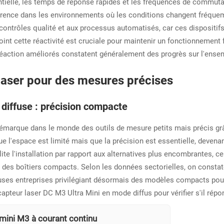
ntielle, les temps de réponse rapides et les fréquences de commuta
ifférence dans les environnements où les conditions changent fréq
contrôles qualité et aux processus automatisés, car ces dispositifs
t cette réactivité est cruciale pour maintenir un fonctionnement fl
réaction améliorés constatent généralement des progrès sur l'ensem
 laser pour des mesures précises
diffuse : précision compacte
émarque dans le monde des outils de mesure petits mais précis grâce
 l'espace est limité mais que la précision est essentielle, devenan
acilite l'installation par rapport aux alternatives plus encombrantes, c
es boîtiers compacts. Selon les données sectorielles, on constat
uses entreprises privilégiant désormais des modèles compacts pour
capteur laser DC M3 Ultra Mini en mode diffus pour vérifier s'il répo
-mini M3 à courant continu