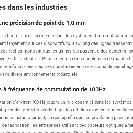
s dans les industries
une précision de point de 1,0 mm
de 1,0 mm jouent un rôle clé dans les systèmes d'automatisation mo
ient largement sur ces dispositifs tout au long des lignes d'assembla
données réelles montrent que les usines qui passent à des capteurs 
cycles de fabrication. Pour les entreprises soucieuses de maintenir
acité à fournir des mesures constantes entraîne moins de gaspillage
s dans divers environnements industriels.
eurs à fréquence de commutation de 100Hz
tion d'environ 100 Hz jouent un rôle essentiel dans les systèmes 
ristiques des produits pendant que les articles avancent sur les li
données instantanément, ce qui signifie que les problèmes peuvent ê
ts de fabrication, les entreprises utilisant des capteurs optiques 
uit de moitié son taux de rejets après l'installation de ces capteur