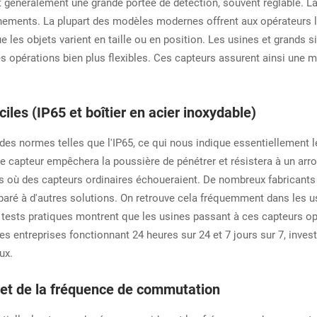
généralement une grande portée de détection, souvent réglable. La 
nnements. La plupart des modèles modernes offrent aux opérateurs la
e les objets varient en taille ou en position. Les usines et grands s
es opérations bien plus flexibles. Ces capteurs assurent ainsi une m
iles (IP65 et boîtier en acier inoxydable)
des normes telles que l'IP65, ce qui nous indique essentiellement l
 le capteur empêchera la poussière de pénétrer et résistera à un arro
es où des capteurs ordinaires échoueraient. De nombreux fabricants 
paré à d'autres solutions. On retrouve cela fréquemment dans les us
ests pratiques montrent que les usines passant à ces capteurs op
s entreprises fonctionnant 24 heures sur 24 et 7 jours sur 7, invest
ux.
 et de la fréquence de commutation