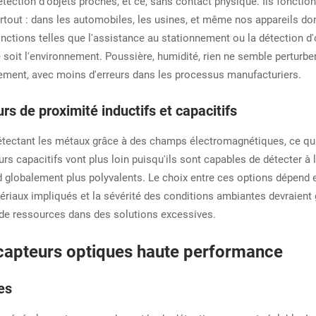
étection d'objets proches, et ce, sans contact physique. Ils fonctio
e partout : dans les automobiles, les usines, et même nos appareils
ctions telles que l'assistance au stationnement ou la détection d'o
e soit l'environnement. Poussière, humidité, rien ne semble perturber
cement, avec moins d'erreurs dans les processus manufacturiers.
s de proximité inductifs et capacitifs
étectant les métaux grâce à des champs électromagnétiques, ce qui l
rs capacitifs vont plus loin puisqu'ils sont capables de détecter à 
 globalement plus polyvalents. Le choix entre ces options dépend e
ériaux impliqués et la sévérité des conditions ambiantes devraient 
r de ressources dans des solutions excessives.
 capteurs optiques haute performance
es