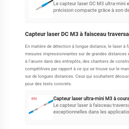
Le capteur laser DC M3 ultra-mini e
précision compacte grâce à son des
Ce capteur répond aux application
dans des espaces serrés, ce qui le
sur la miniaturisation...
Capteur laser DC M3 à faisceau traversa
En matière de détection à longue distance, le laser à
mesures impressionnantes sur de grandes distances et 
à l'œuvre dans des entrepôts, des chantiers de constr
compétitives par rapport à ce qui se trouve sur le ma
sur de longues distances. Ceux qui souhaitent découvri
pour des tests concrets.
Capteur laser ultra-mini M3 à cour
Le capteur laser à faisceau trave
exceptionnelles dans les applicati
pour mesurer précisément des dist
manière fiable même dans des condi