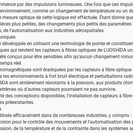
mmence par des impulsions lumineuses. Une fois que ces impulsio
'environnement, comme un changement de température ou un dé
e mesure optique de cette logique est effectuée. Étant donné que
pièces plus petites, des changements plus petits des paramètre
, de l'automatisation aux industries aérospatiales.
 uniques
développés en utilisant une technologie de pointe et constituen
stiques qui rendent les capteurs à fibres optiques de LUOSHIDA un
 été conçus pour être sensibles afin qu'aucun changement minus
 temps réel.
ctromagnétiques sont éradiquées par les capteurs à fibre optiq
s les environnements à fort bruit électrique et perturbations rad
DA sont entièrement résistants à la pression, aux produits chim
extrêmes où d'autres capteurs pourraient ne pas survivre.
ibilité des conceptions disponibles, l'installation de capteurs à 
es préexistantes.
A
ilisés efficacement dans de nombreuses industries, y compris :
écision pour le contrôle des mouvements et l'automatisation des
ression, de la température et de la contrainte dans les systèmes 