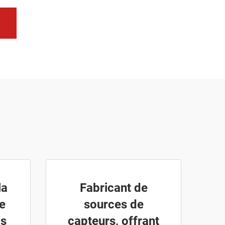
la
Fabricant de
e
sources de
is
capteurs, offrant