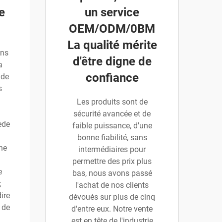
e
un service
OEM/ODM/0BM
La qualité mérite
ans
d'être digne de
a
confiance
 de
s
Les produits sont de
sécurité avancée et de
ède
faible puissance, d'une
bonne fiabilité, sans
ne
intermédiaires pour
permettre des prix plus
e
bas, nous avons passé
;
l'achat de nos clients
ire
dévoués sur plus de cinq
 de
d'entre eux. Notre vente
est en tête de l'industrie