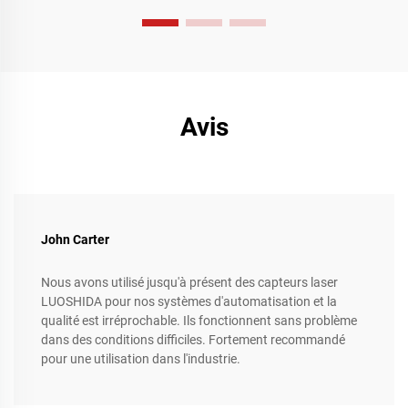
aux exigences complexes de l'industrie manufacturière,
représentent un bond en avant significatif dans l'amélioration
de l'efficacité opérationnelle, la rationalisation des processus
de production complexes et l'atteinte de niveaux de précision
et de flexibilité inégalés.
Avis
John Carter
Nous avons utilisé jusqu'à présent des capteurs laser
LUOSHIDA pour nos systèmes d'automatisation et la
qualité est irréprochable. Ils fonctionnent sans problème
dans des conditions difficiles. Fortement recommandé
pour une utilisation dans l'industrie.