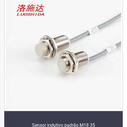
Sensor indutivo padrão M18 35