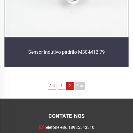
Sensor indutivo padrão M30-M12 79
Ant
1
2
Próx
CONTATE-NOS
Telefone:
+86 18925543310