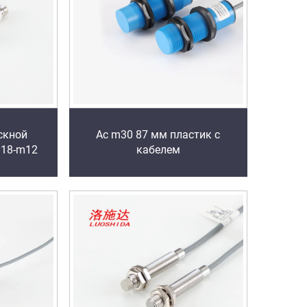
скной
Ac m30 87 мм пластик с
m18-m12
кабелем