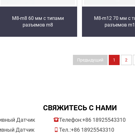
M8-m8 60 мм с типами
M8-m12 70 мм с 
разъемов m8
разъемов m
Предыдущий
1
2
СВЯЖИТЕСЬ С НАМИ
ивный Датчик
Телефон:
+86 18925543310
ивный Датчик
Тел.:
+86 18925543310