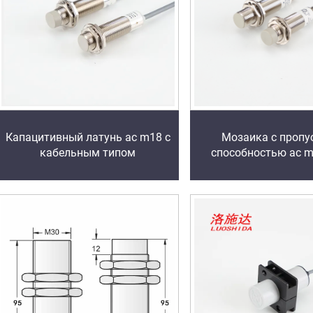
Капацитивный латунь ac m18 с
Мозаика с пропу
кабельным типом
способностью ac 