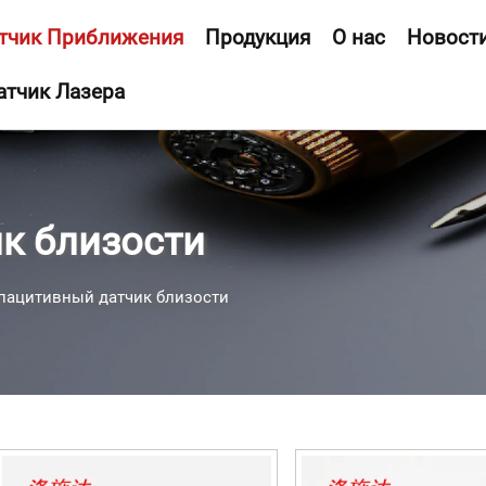
тчик Приближения
Продукция
О нас
Новост
атчик Лазера
к близости
пацитивный датчик близости