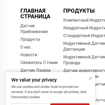
ГЛАВНАЯ
ПРОДУКТЫ
СТРАНИЦА
Компактный Индукт
Датчик
Квадратный Индукт
Приближения
Стандартный Индук
Продукты
Индуктивный Датчи
О нас
Дистанции
Новости
Индуктивный Датчик
Свяжитесь С Нами
Провода
Датчик Лазера
Датчик индуктивного
двумя проводами
We value your privacy
Капacитивный датчи
We use cookies and similar tools to provide our
services. If you don't want to accept all cookies, click
Personalize cookies.
Авторское право © Авторс