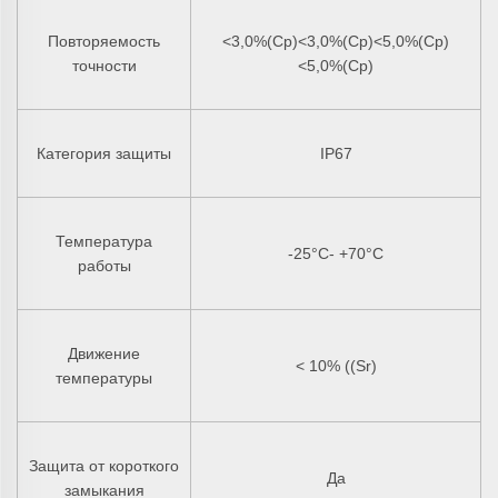
Повторяемость
<3,0%(Ср)<3,0%(Ср)<5,0%(Ср)
точности
<5,0%(Ср)
Категория защиты
IP67
Температура
-25°C- +70°C
работы
Движение
< 10% ((Sr)
температуры
Защита от короткого
Да
замыкания