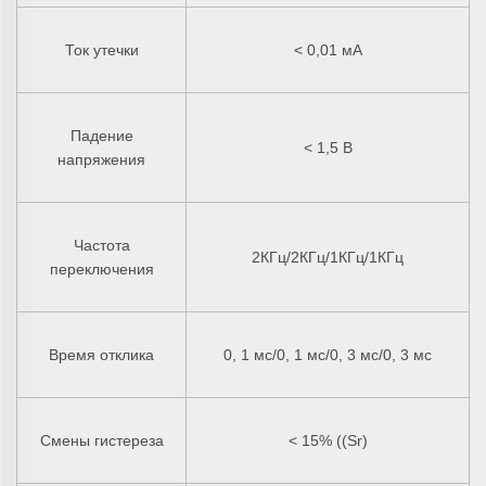
Ток утечки
< 0,01 мА
Падение
< 1,5 В
напряжения
Частота
2КГц/2КГц/1КГц/1КГц
переключения
Время отклика
0, 1 мс/0, 1 мс/0, 3 мс/0, 3 мс
Смены гистереза
< 15% ((Sr)