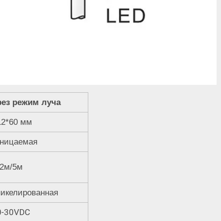
рез режим луча
2*60 мм
ницаемая
2м/5м
никелированная
0-30VDC