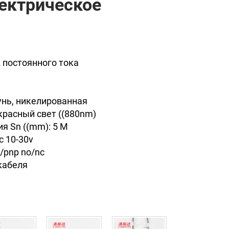
ектрическое
 постоянного тока
унь, никелированная
красный свет ((880nm)
я Sn ((mm): 5 M
c 10-30v
/pnp no/nc
кабеля