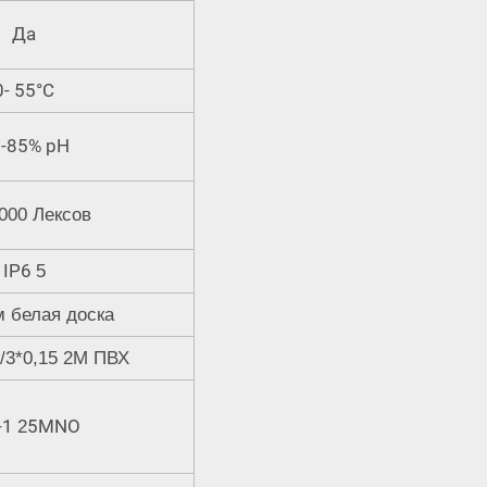
Да
0- 55°C
-85% рН
 000 Лексов
IP6
5
м
белая доска
5/3*0,15 2M ПВХ
-1
5MNO
2