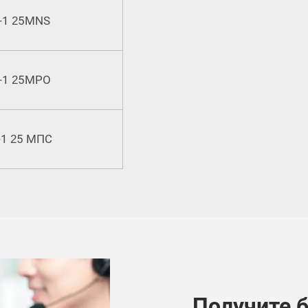
-1
5MNS
2
-1
5MPO
2
-1
5 МПС
2
Получите 