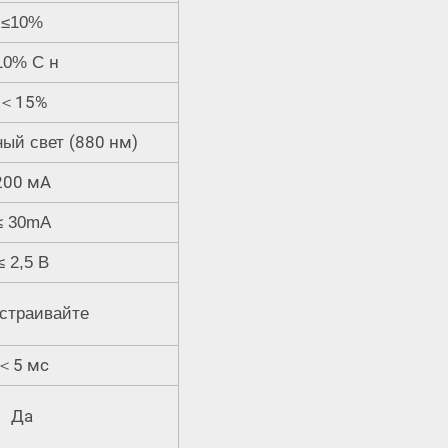
≤10%
н
10%
С
15%
＜
(880 нм)
ный свет
200 мА
≤ 30mA
≤ 2,5 В
страивайте
5 мс
＜
Да