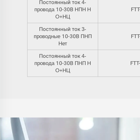
Постоянный ток
4
-
10-30В НПН
FTT
провода
Н
О+НЦ
Постоянный ток
3-
10-30В ПНП
FTT
проводные
Нет
Постоянный ток
4
-
10-30В ПНП
FTT
провода
Н
О+НЦ