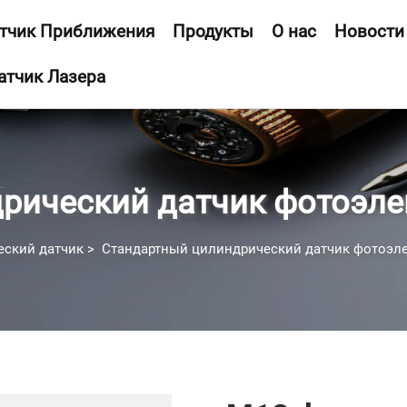
тчик Приближения
Продукты
О нас
Новости
атчик Лазера
рический датчик фотоэл
еский датчик
>
Стандартный цилиндрический датчик фотоэл