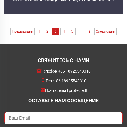
...
Предыдущий
1
2
3
4
5
9
Следующий
СВЯЖИТЕСЬ С НАМИ
Телефон:
+86 18925543310
Тел.:
+86 18925543310
Почта:
[email protected]
ОСТАВЬТЕ НАМ СООБЩЕНИЕ