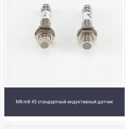
M8-m8 45 стандартный индуктивный датчик