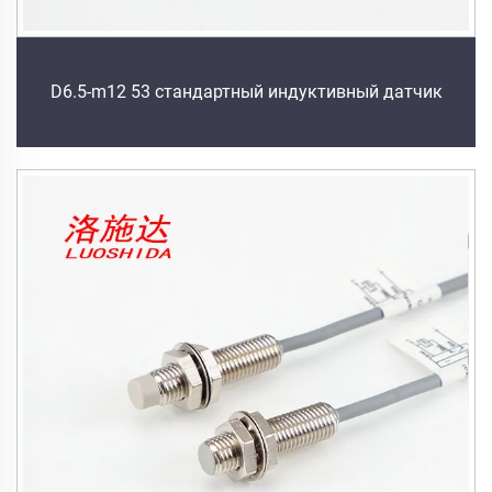
D6.5-m12 53 стандартный индуктивный датчик