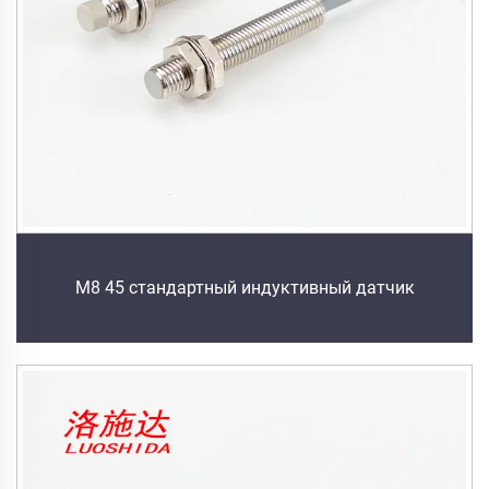
M8 45 стандартный индуктивный датчик