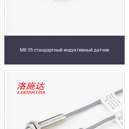
M8 35 стандартный индуктивный датчик