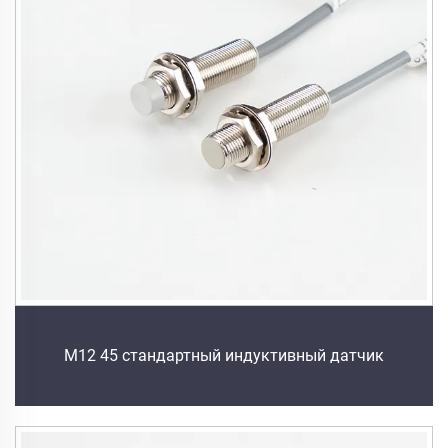
M12 45 стандартный индуктивный датчик